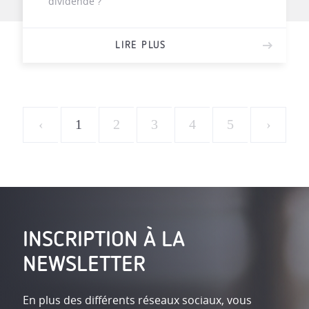
dividende ?
LIRE PLUS
‹
1
2
3
4
5
›
INSCRIPTION À LA
NEWSLETTER
En plus des différents réseaux sociaux, vous